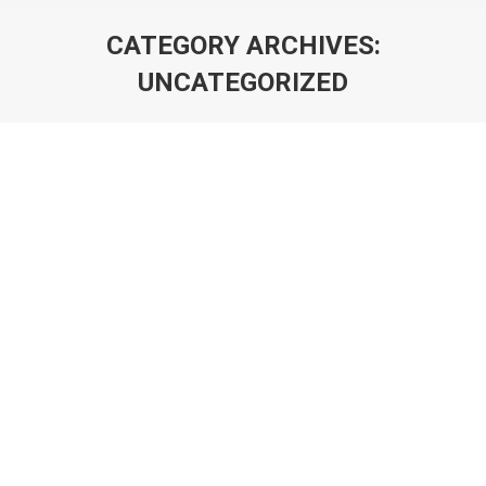
CATEGORY ARCHIVES:
UNCATEGORIZED
You are here:
CONVOCATOR ADUNAREA GENERALĂ
ELECTIVĂ SSMI 2025
Uncategorized
By
admin
September 24, 2025
Leave a comment
CONVOCATOR ADUNAREA GENERALĂ SSMI Joi, 9 octombrie
2025, ora 19:30 Membrii activi ai Societății Studenților
Mediciniști Iași sunt convocați pentru Adunarea Generală, în
data de 9 octombrie 2025 ora 19:30. Membrii activi sunt
persoanele care semnează digital contractul de voluntariat pe
platforma internă SSMI http://intern.ssmi.ro, conform